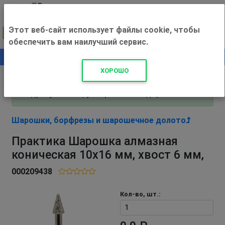
Этот веб-сайт использует файлы cookie, чтобы
обеспечить вам наилучший сервис.
0
+500 ₽
ХОРОШО
Внимание! С 3 августа магазин работает по
адресу Рязань, ул. Прижелезнодорожная 16!
Шарошки, борфрезы и шарошечное долото
Практика Шарошка алмазная
коническая 10х16 мм, хвост 6 мм,
000209438
Кол-во, шт.: