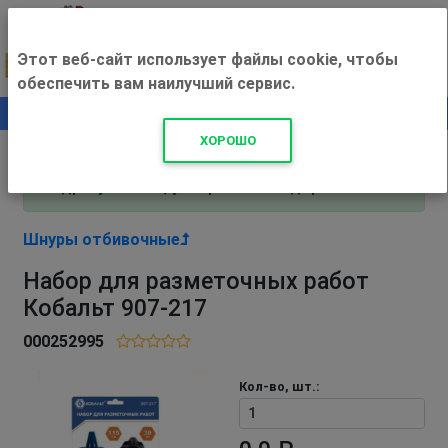
Этот веб-сайт использует файлы cookie, чтобы
обеспечить вам наилучший сервис.
0
+500 ₽
ХОРОШО
Внимание! С 3 августа магазин работает по
адресу Рязань, ул. Прижелезнодорожная 16!
Шнуры отбивочные
Набор для разметочных работ
Кобальт 907-217
000252995
Кол-во, шт.: