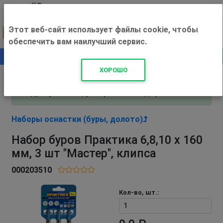
Этот веб-сайт использует файлы cookie, чтобы
обеспечить вам наилучший сервис.
0
+500 ₽
ХОРОШО
Внимание! С 3 августа магазин работает по
адресу Рязань, ул. Прижелезнодорожная 16!
Наборы оснастки (буры, долото)
Набор буров Практика 6,8,10 х 160
мм, 3 шт "Мастер", клипса
000203510
Кол-во, шт.: