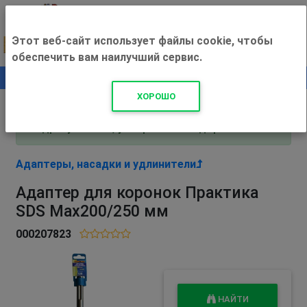
Этот веб-сайт использует файлы cookie, чтобы
обеспечить вам наилучший сервис.
0
+500 ₽
ХОРОШО
Внимание! С 3 августа магазин работает по
адресу Рязань, ул. Прижелезнодорожная 16!
Адаптеры, насадки и удлинители
Адаптер для коронок Практика
SDS Max200/250 мм
000207823
НАЙТИ