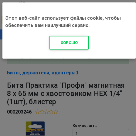
Этот веб-сайт использует файлы cookie, чтобы
обеспечить вам наилучший сервис.
0
+500 ₽
ХОРОШО
Внимание! С 3 августа магазин работает по
адресу Рязань, ул. Прижелезнодорожная 16!
Биты, держатели, адаптеры
Бита Практика "Профи" магнитная
8 х 65 мм с хвостовиком HEX 1/4"
(1шт), блистер
000203246
Кол-во, шт.: