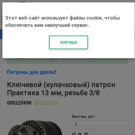
Этот веб-сайт использует файлы cookie, чтобы
обеспечить вам наилучший сервис.
0
+500 ₽
ХОРОШО
Внимание! С 3 августа магазин работает по
адресу Рязань, ул. Прижелезнодорожная 16!
Патроны для дрели
Ключевой (кулачковый) патрон
Практика 13 мм, резьба 3/8
000225898
Кол-во, шт.: