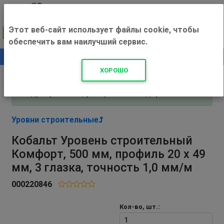
Этот веб-сайт использует файлы cookie, чтобы
обеспечить вам наилучший сервис.
0
+500 ₽
ХОРОШО
Внимание! С 3 августа магазин работает по
адресу Рязань, ул. Прижелезнодорожная 16!
Уровни строительные
Кобальт Уровень строительный
Комфорт, 500 мм, профиль 20 x 49
мм, 3 глазка, точность 1,0 мм/м
000220846
Кол-во, шт.: