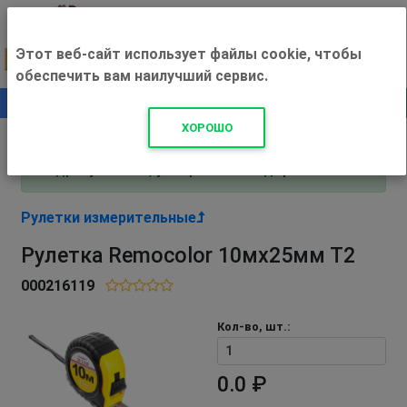
Этот веб-сайт использует файлы cookie, чтобы
обеспечить вам наилучший сервис.
0
+500 ₽
ХОРОШО
Внимание! С 3 августа магазин работает по
адресу Рязань, ул. Прижелезнодорожная 16!
Рулетки измерительные
Рулетка Remocolor 10мх25мм Т2
000216119
Кол-во, шт.:
0.0 ₽