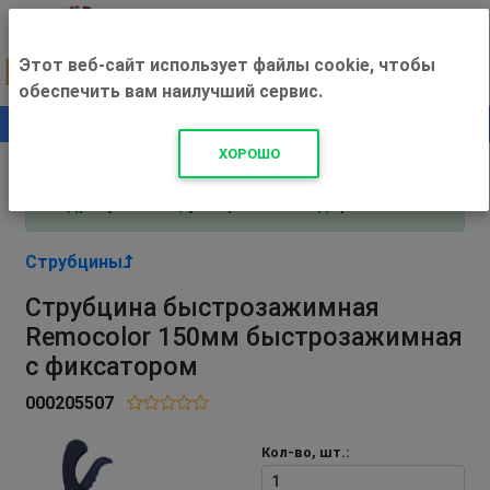
Этот веб-сайт использует файлы cookie, чтобы
обеспечить вам наилучший сервис.
0
+500 ₽
ХОРОШО
Внимание! С 3 августа магазин работает по
адресу Рязань, ул. Прижелезнодорожная 16!
Струбцины
Струбцина быстрозажимная
Remocolor 150мм быстрозажимная
с фиксатором
000205507
Кол-во, шт.: