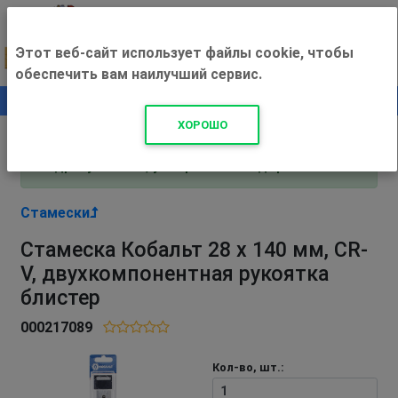
Этот веб-сайт использует файлы cookie, чтобы
обеспечить вам наилучший сервис.
0
+500 ₽
ХОРОШО
Внимание! С 3 августа магазин работает по
адресу Рязань, ул. Прижелезнодорожная 16!
Стамески
Стамеска Кобальт 28 х 140 мм, CR-
V, двухкомпонентная рукоятка
блистер
000217089
Кол-во, шт.: