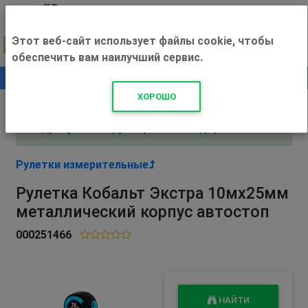
Этот веб-сайт использует файлы cookie, чтобы
обеспечить вам наилучший сервис.
0
+500 ₽
ХОРОШО
Внимание! С 3 августа магазин работает по
адресу Рязань, ул. Прижелезнодорожная 16!
Рулетки измерительные
Рулетка Кобальт Экстра 10мx25мм
металлический корпус автостоп
000251466
НАЙТИ