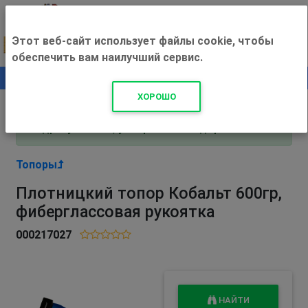
Этот веб-сайт использует файлы cookie, чтобы
обеспечить вам наилучший сервис.
0
+500 ₽
ХОРОШО
Внимание! С 3 августа магазин работает по
адресу Рязань, ул. Прижелезнодорожная 16!
Топоры
Плотницкий топор Кобальт 600гр,
фиберглассовая рукоятка
000217027
НАЙТИ