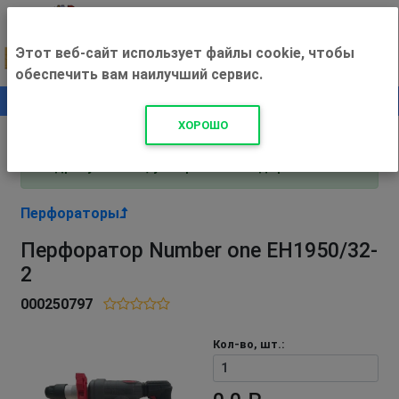
Этот веб-сайт использует файлы cookie, чтобы
обеспечить вам наилучший сервис.
0
+500 ₽
ХОРОШО
Внимание! С 3 августа магазин работает по
адресу Рязань, ул. Прижелезнодорожная 16!
Перфораторы
Перфоратор Number one EH1950/32-
2
000250797
Кол-во, шт.: