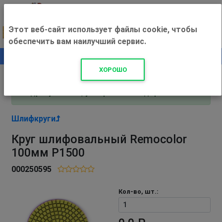
Этот веб-сайт использует файлы cookie, чтобы
обеспечить вам наилучший сервис.
0
+500 ₽
ХОРОШО
Внимание! С 3 августа магазин работает по
адресу Рязань, ул. Прижелезнодорожная 16!
Шлифкруги
Круг шлифовальный Remocolor
100мм Р1500
000250595
Кол-во, шт.: