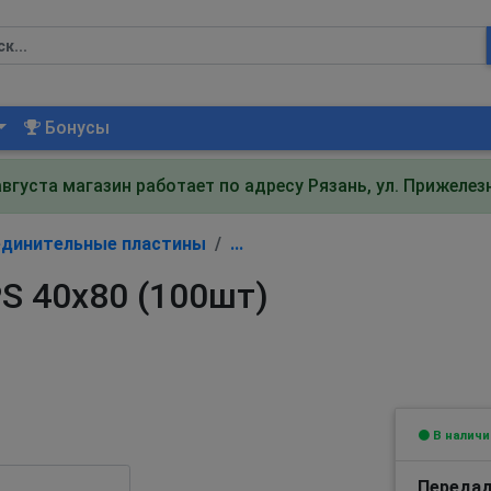
Бонусы
августа магазин работает по адресу Рязань, ул. Прижеле
динительные пластины
...
S 40х80 (100шт)
В наличи
Передад