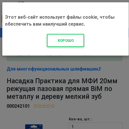
Этот веб-сайт использует файлы cookie, чтобы
обеспечить вам наилучший сервис.
0
+500 ₽
ХОРОШО
Внимание! С 3 августа магазин работает по
адресу Рязань, ул. Прижелезнодорожная 16!
Для многофункциональных шлифмашин
Насадка Практика для МФИ 20мм
режущая пазовая прямая BiM по
металлу и дереву мелкий зуб
000242101
Кол-во, шт.: