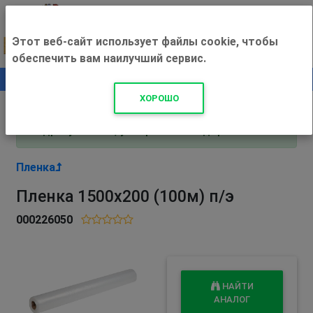
Этот веб-сайт использует файлы cookie, чтобы
обеспечить вам наилучший сервис.
0
+500 ₽
ХОРОШО
Внимание! С 3 августа магазин работает по
адресу Рязань, ул. Прижелезнодорожная 16!
Пленка
Пленка 1500х200 (100м) п/э
000226050
НАЙТИ
АНАЛОГ