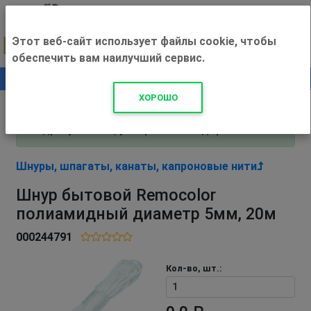
Этот веб-сайт использует файлы cookie, чтобы
обеспечить вам наилучший сервис.
0
+500 ₽
ХОРОШО
Внимание! С 3 августа магазин работает по
адресу Рязань, ул. Прижелезнодорожная 16!
Шнуры, шпагаты, канаты, капроновые нити
Шнур бытовой Remocolor
полиамидный диаметр 5мм, 20м
000244791
Кол-во, шт.: