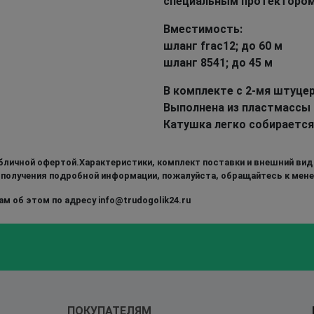
специальным протектором
Вместимость:
шланг frac12; до 60 м
шланг 8541; до 45 м
В комплекте с 2-мя штуце
Выполнена из пластмассы 
Катушка легко собирается
бличной офертой.Характеристики, комплект поставки и внешний вид
 получения подробной информации, пожалуйста, обращайтесь к мен
м об этом по адресу info@trudogolik24.ru
ПОКУПАТЕЛЯМ