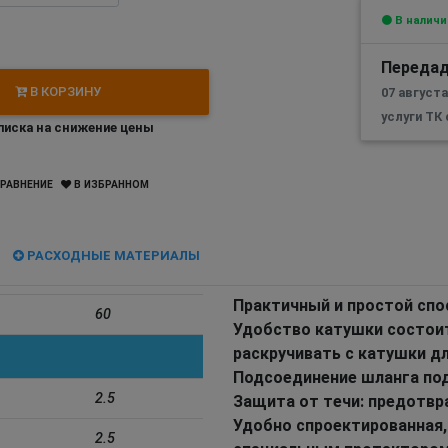
В наличи
Передад
В КОРЗИНУ
07 августа
услуги ТК
иска на снижение цены
РАВНЕНИЕ
В ИЗБРАННОМ
РАСХОДНЫЕ МАТЕРИАЛЫ
Практичный и простой спо
60
Удобство катушки состоит
раскручивать с катушки дл
Подсоединение шланга под
2.5
Защита от течи: предотв
Удобно спроектированная,
2.5