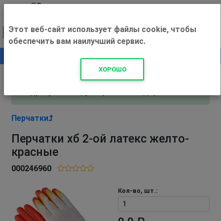
Этот веб-сайт использует файлы cookie, чтобы
обеспечить вам наилучший сервис.
0
+500 ₽
ХОРОШО
Внимание! С 3 августа магазин работает по
адресу Рязань, ул. Прижелезнодорожная 16!
Перчатки
Перчатки хб 2-ой латекс желто-
красные
000246960
Кол-во, шт.: