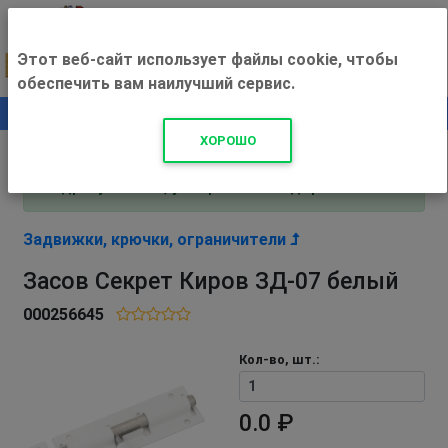
Этот веб-сайт использует файлы cookie, чтобы
обеспечить вам наилучший сервис.
0
+500 ₽
ХОРОШО
Внимание! С 3 августа магазин работает по
адресу Рязань, ул. Прижелезнодорожная 16!
Задвижки, крючки, ограничители
Засов Секрет Киров ЗД-07 белый
000256645
Кол-во, шт.:
0.0 ₽