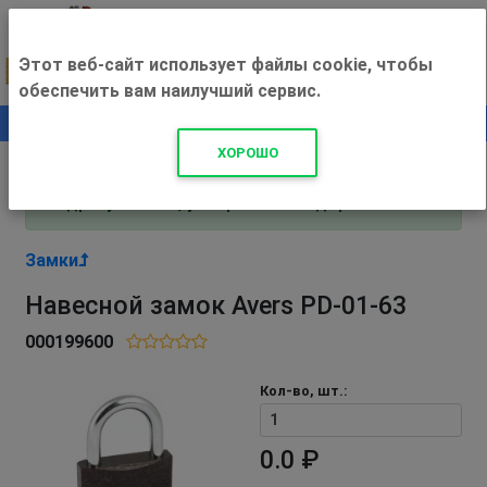
Этот веб-сайт использует файлы cookie, чтобы
обеспечить вам наилучший сервис.
0
+500 ₽
ХОРОШО
Внимание! С 3 августа магазин работает по
адресу Рязань, ул. Прижелезнодорожная 16!
Замки
Навесной замок Avers PD-01-63
000199600
Кол-во, шт.:
0.0 ₽