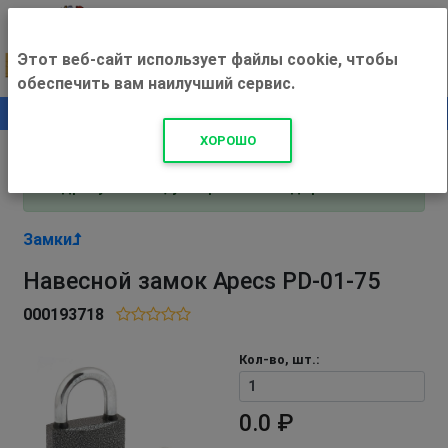
Этот веб-сайт использует файлы cookie, чтобы
обеспечить вам наилучший сервис.
0
+500 ₽
ХОРОШО
Внимание! С 3 августа магазин работает по
адресу Рязань, ул. Прижелезнодорожная 16!
Замки
Навесной замок Apecs PD-01-75
000193718
Кол-во, шт.:
0.0 ₽