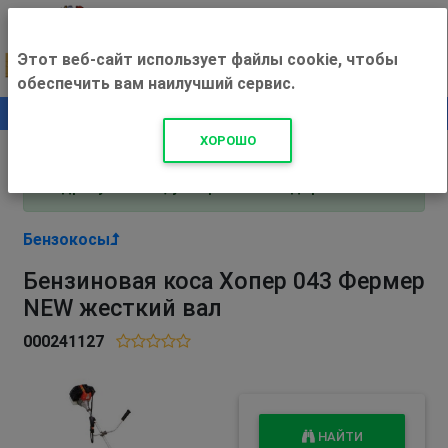
Этот веб-сайт использует файлы cookie, чтобы
обеспечить вам наилучший сервис.
0
+500 ₽
ХОРОШО
Внимание! С 3 августа магазин работает по
адресу Рязань, ул. Прижелезнодорожная 16!
Бензокосы
Бензиновая коса Хопер 043 Фермер
NEW жесткий вал
000241127
НАЙТИ