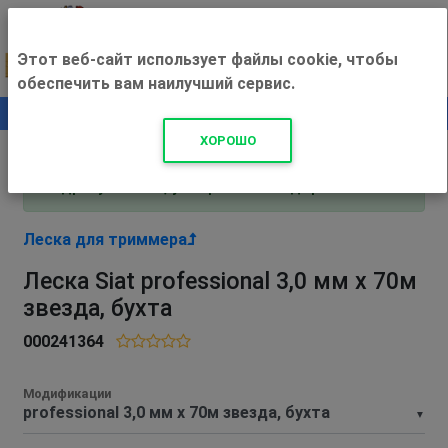
Этот веб-сайт использует файлы cookie, чтобы
обеспечить вам наилучший сервис.
0
+500 ₽
ХОРОШО
Внимание! С 3 августа магазин работает по
адресу Рязань, ул. Прижелезнодорожная 16!
Леска для триммера
Леска Siat professional 3,0 мм х 70м
звезда, бухта
000241364
Модификации
▼