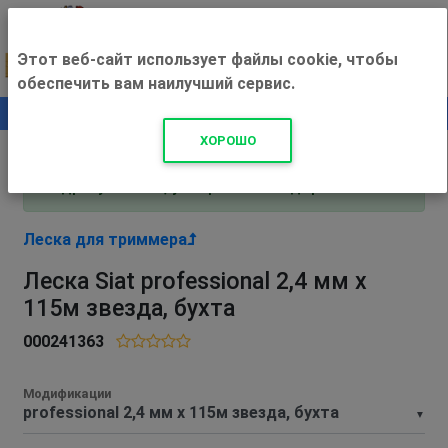
Этот веб-сайт использует файлы cookie, чтобы
обеспечить вам наилучший сервис.
0
+500 ₽
ХОРОШО
Внимание! С 3 августа магазин работает по
адресу Рязань, ул. Прижелезнодорожная 16!
Леска для триммера
Леска Siat professional 2,4 мм х
115м звезда, бухта
000241363
Модификации
▼