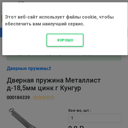
Этот веб-сайт использует файлы cookie, чтобы
обеспечить вам наилучший сервис.
0
+500 ₽
ХОРОШО
Внимание! С 3 августа магазин работает по
адресу Рязань, ул. Прижелезнодорожная 16!
Дверные пружины
Дверная пружина Металлист
д-18,5мм цинк г Кунгур
000184339
Кол-во, шт.: