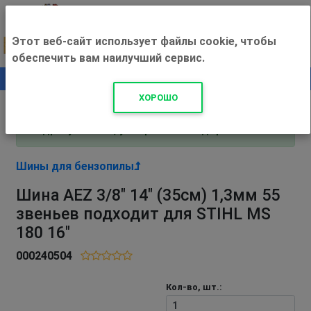
Этот веб-сайт использует файлы cookie, чтобы
обеспечить вам наилучший сервис.
0
+500 ₽
ХОРОШО
Внимание! С 3 августа магазин работает по
адресу Рязань, ул. Прижелезнодорожная 16!
Шины для бензопилы
Шина AEZ 3/8" 14" (35см) 1,3мм 55
звеньев подходит для STIHL MS
180 16"
000240504
Кол-во, шт.: