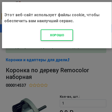
Этот веб-сайт использует файлы cookie, чтобы
обеспечить вам наилучший сервис.
0
+500 ₽
ХОРОШО
Внимание! С 3 августа магазин работает по
адресу Рязань, ул. Прижелезнодорожная 16!
Коронки и адаптеры для дрели
Коронка по дереву Remocolor
наборная
000014537
Кол-во, шт.: