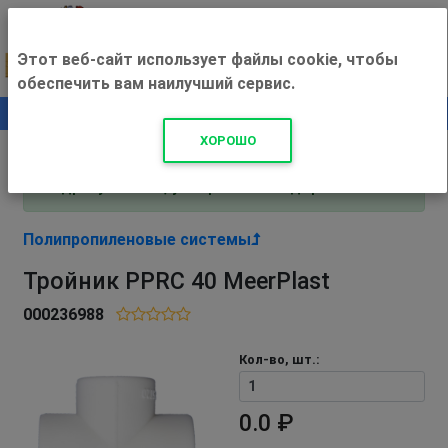
Этот веб-сайт использует файлы cookie, чтобы
обеспечить вам наилучший сервис.
0
+500 ₽
ХОРОШО
Внимание! С 3 августа магазин работает по
адресу Рязань, ул. Прижелезнодорожная 16!
Полипропиленовые системы
Тройник PPRC 40 MeerPlast
000236988
Кол-во, шт.:
0.0 ₽