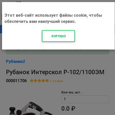
Этот веб-сайт использует файлы cookie, чтобы
обеспечить вам наилучший сервис.
0
+500 ₽
ХОРОШО
Внимание! С 3 августа магазин работает по
адресу Рязань, ул. Прижелезнодорожная 16!
Рубанки
Рубанок Интерскол Р-102/1100ЭМ
000011706
1
отзыв
Кол-во, шт.:
0.0 ₽