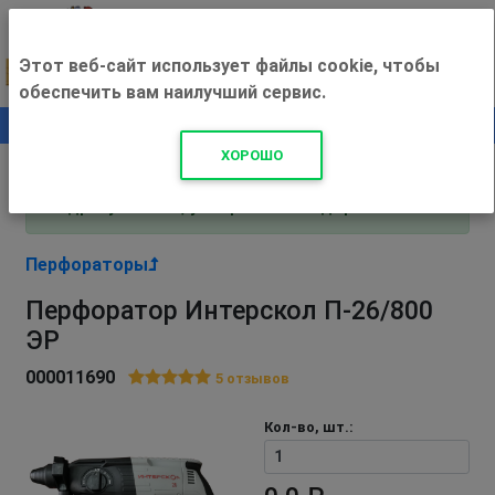
Этот веб-сайт использует файлы cookie, чтобы
обеспечить вам наилучший сервис.
0
+500 ₽
ХОРОШО
Внимание! С 3 августа магазин работает по
адресу Рязань, ул. Прижелезнодорожная 16!
Перфораторы
Перфоратор Интерскол П-26/800
ЭР
000011690
5
отзывов
Кол-во, шт.: