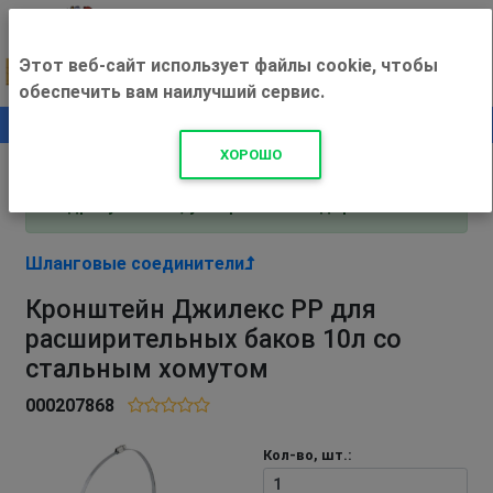
Этот веб-сайт использует файлы cookie, чтобы
обеспечить вам наилучший сервис.
0
+500 ₽
ХОРОШО
Внимание! С 3 августа магазин работает по
адресу Рязань, ул. Прижелезнодорожная 16!
Шланговые соединители
Кронштейн Джилекс РР для
расширительных баков 10л со
стальным хомутом
000207868
Кол-во, шт.: