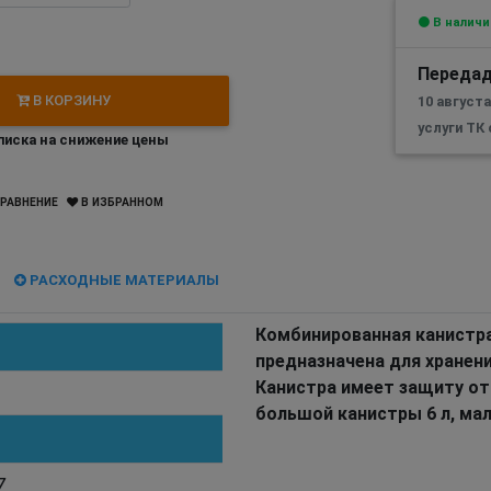
В наличи
Передад
В КОРЗИНУ
10 август
услуги ТК
иска на снижение цены
РАВНЕНИЕ
В ИЗБРАННОМ
РАСХОДНЫЕ МАТЕРИАЛЫ
Комбинированная канистра
предназначена для хранени
Канистра имеет защиту от
большой канистры 6 л, мал
7