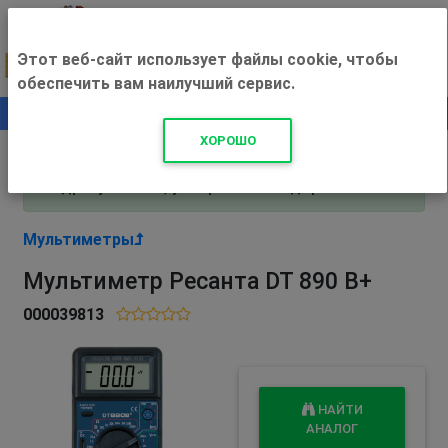
Этот веб-сайт использует файлы cookie, чтобы
обеспечить вам наилучший сервис.
0
+500 ₽
ХОРОШО
Внимание! С 3 августа магазин работает по
адресу Рязань, ул. Прижелезнодорожная 16!
Мультиметры
Мультиметр Ресанта DT 890 В+
000039813
НАЙТИ
АНАЛОГ