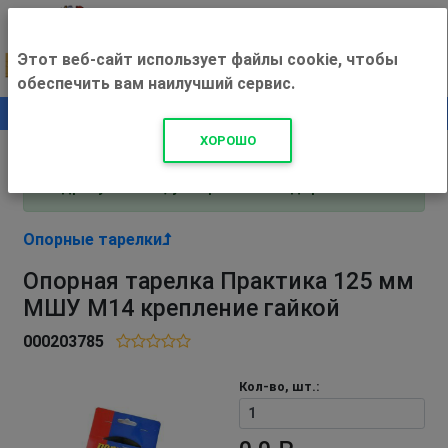
Этот веб-сайт использует файлы cookie, чтобы
обеспечить вам наилучший сервис.
0
+500 ₽
ХОРОШО
Внимание! С 3 августа магазин работает по
адресу Рязань, ул. Прижелезнодорожная 16!
Опорные тарелки
Опорная тарелка Практика 125 мм
МШУ М14 крепление гайкой
000203785
Кол-во, шт.: