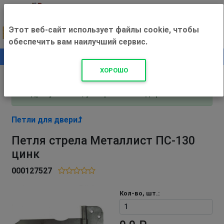
Этот веб-сайт использует файлы cookie, чтобы
обеспечить вам наилучший сервис.
0
+500 ₽
ХОРОШО
Внимание! С 3 августа магазин работает по
адресу Рязань, ул. Прижелезнодорожная 16!
Петли для двери
Петля стрела Металлист ПС-130
цинк
000127527
Кол-во, шт.: