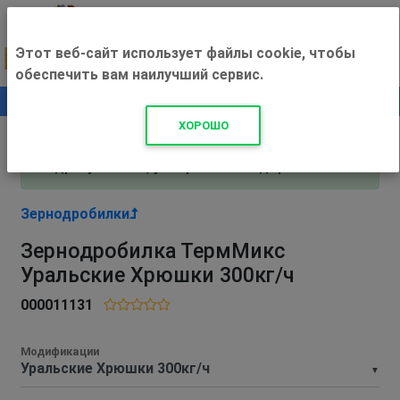
Этот веб-сайт использует файлы cookie, чтобы
обеспечить вам наилучший сервис.
0
+500 ₽
ХОРОШО
Внимание! С 3 августа магазин работает по
адресу Рязань, ул. Прижелезнодорожная 16!
Зернодробилки
Зернодробилка ТермМикс
Уральские Хрюшки 300кг/ч
000011131
Модификации
▼