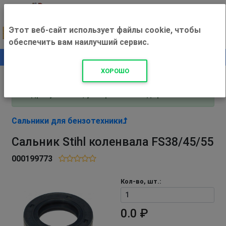
Этот веб-сайт использует файлы cookie, чтобы
обеспечить вам наилучший сервис.
0
+500 ₽
ХОРОШО
Внимание! С 3 августа магазин работает по
адресу Рязань, ул. Прижелезнодорожная 16!
Сальники для бензотехники
Сальник Stihl коленвала FS38/45/55
000199773
Кол-во, шт.:
0.0 ₽