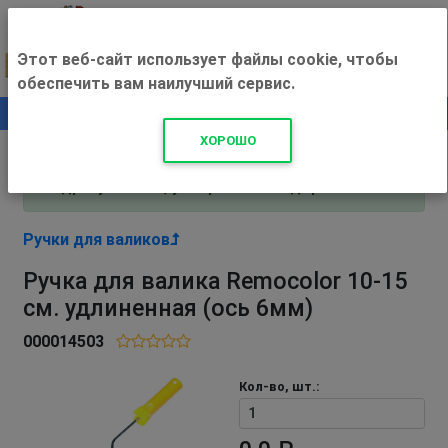
Этот веб-сайт использует файлы cookie, чтобы
обеспечить вам наилучший сервис.
0
+500 ₽
ХОРОШО
Внимание! С 3 августа магазин работает по
адресу Рязань, ул. Прижелезнодорожная 16!
Ручки для валиков
Ручка для валика Remocolor 10-15
см. удлиненная (ось 6мм)
000014503
Кол-во, шт.: