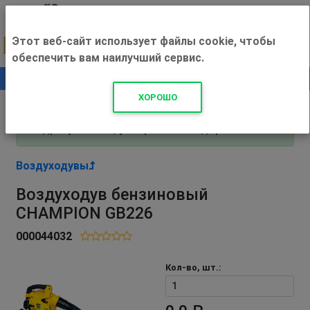
Этот веб-сайт использует файлы cookie, чтобы
обеспечить вам наилучший сервис.
0
+500 ₽
ХОРОШО
Внимание! С 3 августа магазин работает по
адресу Рязань, ул. Прижелезнодорожная 16!
Воздуходувы
Воздуходув бензиновый
CHAMPION GB226
000044032
Кол-во, шт.: