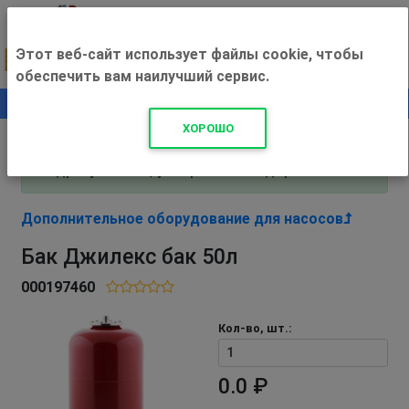
Этот веб-сайт использует файлы cookie, чтобы
обеспечить вам наилучший сервис.
0
+500 ₽
ХОРОШО
Внимание! С 3 августа магазин работает по
адресу Рязань, ул. Прижелезнодорожная 16!
Дополнительное оборудование для насосов
Бак Джилекс бак 50л
000197460
Кол-во, шт.:
0.0 ₽