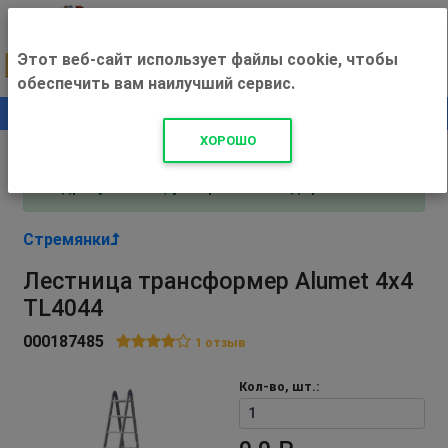
Этот веб-сайт использует файлы cookie, чтобы
обеспечить вам наилучший сервис.
0
+500 ₽
ХОРОШО
Внимание! С 3 августа магазин работает по
адресу Рязань, ул. Прижелезнодорожная 16!
Стремянки
Лестница трансформер Alumet 4х4
TL4044
000187485
1
отзыв
Кол-во, шт.: