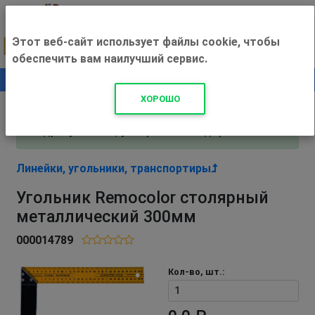
Этот веб-сайт использует файлы cookie, чтобы
обеспечить вам наилучший сервис.
0
+500 ₽
ХОРОШО
Внимание! С 3 августа магазин работает по
адресу Рязань, ул. Прижелезнодорожная 16!
Линейки, угольники, транспортиры
Угольник Remocolor столярный
металлический 300мм
000014789
Кол-во, шт.: