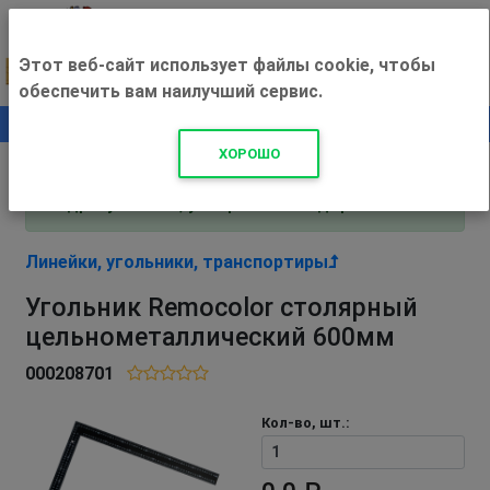
Этот веб-сайт использует файлы cookie, чтобы
обеспечить вам наилучший сервис.
0
+500 ₽
ХОРОШО
Внимание! С 3 августа магазин работает по
адресу Рязань, ул. Прижелезнодорожная 16!
Линейки, угольники, транспортиры
Угольник Remocolor столярный
цельнометаллический 600мм
000208701
Кол-во, шт.: