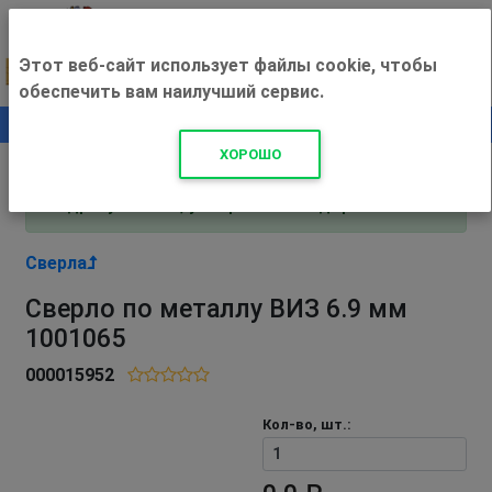
Этот веб-сайт использует файлы cookie, чтобы
обеспечить вам наилучший сервис.
0
+500 ₽
ХОРОШО
Внимание! С 3 августа магазин работает по
адресу Рязань, ул. Прижелезнодорожная 16!
Сверла
Сверло по металлу ВИЗ 6.9 мм
1001065
000015952
Кол-во, шт.: