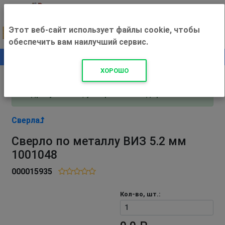
Этот веб-сайт использует файлы cookie, чтобы
обеспечить вам наилучший сервис.
0
+500 ₽
ХОРОШО
Внимание! С 3 августа магазин работает по
адресу Рязань, ул. Прижелезнодорожная 16!
Сверла
Сверло по металлу ВИЗ 5.2 мм
1001048
000015935
Кол-во, шт.: