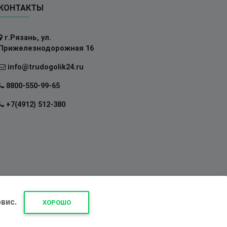
КОНТАКТЫ
г.Рязань, ул.
Прижелезнодорожная 16
info@trudogolik24.ru
8800-550-99-65
+7(4912) 512-380
вис.
ХОРОШО