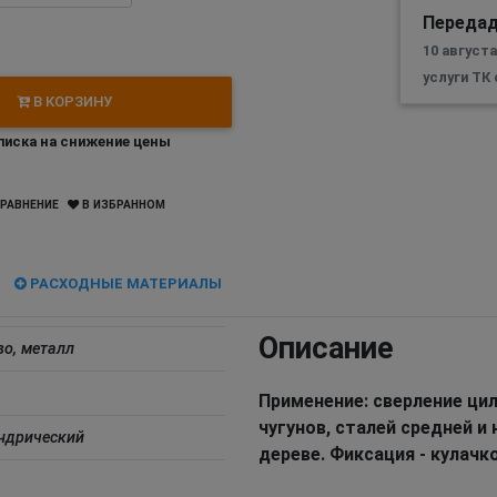
Передад
10 август
услуги ТК
В КОРЗИНУ
иска на снижение цены
РАВНЕНИЕ
В ИЗБРАННОМ
РАСХОДНЫЕ МАТЕРИАЛЫ
Описание
во, металл
Применение: сверление цил
чугунов, сталей средней и
ндрический
дереве. Фиксация - кулачк