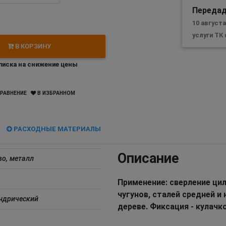
Передад
10 август
услуги ТК
В КОРЗИНУ
иска на снижение цены
РАВНЕНИЕ
В ИЗБРАННОМ
РАСХОДНЫЕ МАТЕРИАЛЫ
Описание
во, металл
Применение: сверление цил
чугунов, сталей средней и
ндрический
дереве. Фиксация - кулачк