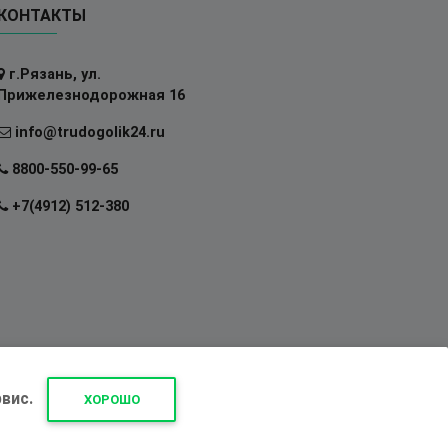
КОНТАКТЫ
г.Рязань, ул.
Прижелезнодорожная 16
info@trudogolik24.ru
8800-550-99-65
+7(4912) 512-380
вис.
ХОРОШО