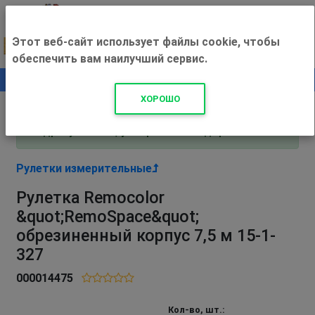
Этот веб-сайт использует файлы cookie, чтобы
обеспечить вам наилучший сервис.
0
+500 ₽
ХОРОШО
Внимание! С 3 августа магазин работает по
адресу Рязань, ул. Прижелезнодорожная 16!
Рулетки измерительные
Рулетка Remocolor
&quot;RemoSpace&quot;
обрезиненный корпус 7,5 м 15-1-
327
000014475
Кол-во, шт.: